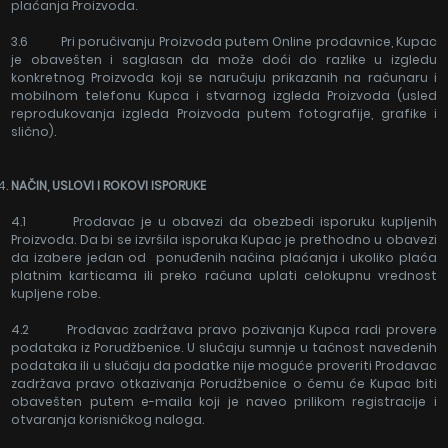
plaćanja Proizvoda.
3.6 Pri poručivanju Proizvoda putem Online prodavnice, Kupac
je obavešten i saglasan da može doći do razlike u izgledu
konkretnog Proizvoda koji se naručuju prikazanih na računaru i
mobilnom telefonu Kupca i stvarnog izgleda Proizvoda (usled
reprodukovanja izgleda Proizvoda putem fotografije, grafike i
slično).
NAČIN, USLOVI I ROKOVI ISPORUKE
4.1 Prodavac je u obavezi da obezbedi isporuku kupljenih
Proizvoda. Da bi se izvršila isporuka Kupac je prethodno u obavezi
da izabere jedan od ponuđenih načina plaćanja i ukoliko plaća
platnim karticama ili preko računa uplati celokupnu vrednost
kupljene robe.
4.2 Prodavac zadržava pravo pozivanja Kupca radi provere
podataka iz Porudžbenice. U slučaju sumnje u tačnost navedenih
podataka ili u slučaju da podatke nije moguće proveriti Prodavac
zadržava pravo otkazivanja Porudžbenice o čemu će Kupac biti
obavešten putem e-maila koji je naveo prilikom registracije i
otvaranja korisničkog naloga.