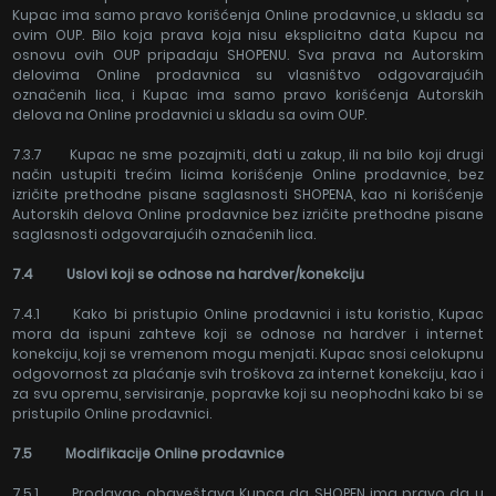
Kupac ima samo pravo korišćenja Online prodavnice, u skladu sa
ovim OUP. Bilo koja prava koja nisu eksplicitno data Kupcu na
osnovu ovih OUP pripadaju SHOPENU. Sva prava na Autorskim
delovima Online prodavnica su vlasništvo odgovarajućih
označenih lica, i Kupac ima samo pravo korišćenja Autorskih
delova na Online prodavnici u skladu sa ovim OUP.
7.3.7 Kupac ne sme pozajmiti, dati u zakup, ili na bilo koji drugi
način ustupiti trećim licima korišćenje Online prodavnice, bez
izričite prethodne pisane saglasnosti SHOPENA, kao ni korišćenje
Autorskih delova Online prodavnice bez izričite prethodne pisane
saglasnosti odgovarajućih označenih lica.
7.4 Uslovi koji se odnose na hardver/konekciju
7.4.1 Kako bi pristupio Online prodavnici i istu koristio, Kupac
mora da ispuni zahteve koji se odnose na hardver i internet
konekciju, koji se vremenom mogu menjati. Kupac snosi celokupnu
odgovornost za plaćanje svih troškova za internet konekciju, kao i
za svu opremu, servisiranje, popravke koji su neophodni kako bi se
pristupilo Online prodavnici.
7.5 Modifikacije Online prodavnice
7.5.1 Prodavac obaveštava Kupca da SHOPEN ima pravo da u