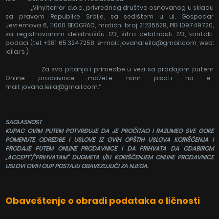
„Vinylterror d.o.o., privrednog društva osnovanog u skladu
sa pravom Republike Srbije, sa sedištem u ul. Gospodar
Jevremova 6, 11000 BEOGRAD, matični broj 21235628, PIB 109749720,
sa registrovanom delatnošću 123, šifra delatnosti 123, kontakt
podaci (tel: +381 65 3247258, e-mail: jovana.leila@gmail.com, web:
leila.rs )
Za sva pitanja i primedbe u vezi sa prodajom putem
Online prodavnice možete nam pisati na e-
mail: jovana.leila@gmail.com.“
SAGLASNOST
KUPAC OVIM PUTEM POTVRĐUJE DA JE PROČITAO I RAZUMEO SVE GORE
POMENUTE ODREDBE I USLOVE IZ OVIH OPŠTIH USLOVA KORIŠĆENJA I
PRODAJE PUTEM ONLINE PRODAVNICE I DA PRIHVATA DA ODABIROM
„ACCEPT“/“PRIHVATAM“ DUGMETA I/ILI KORIŠĆENJEM ONLINE PRODAVNICE
USLOVI OVIH OUP POSTAJU OBAVEZUJUĆI ZA NJEGA.
Obaveštenje o obradi podataka o ličnosti