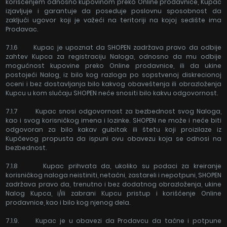
korišćenjem odnosno kupovinom preko Online prodavnice, Kupac
izjavljuje i garantuje da poseduje poslovnu sposobnost da
zaključi ugovor koji je važeći na teritoriji na kojoj sedište ima
Prodavac.
7.1.6 Kupac je upoznat da SHOPEN zadržava pravo da odbije
zahtev Kupca za registraciju Naloga, odnosno da mu odbije
mogućnost kupovine preko Online prodavnice, ili da ukine
postojeći Nalog, iz bilo kog razloga po sopstvenoj diskrecionoj
oceni i bez dostavljanja bilo kakvog obaveštenja ili obrazloženja
Kupcu u kom slučaju SHOPEN neće snositi bilo kakvu odgovornost.
7.1.7 Kupac snosi odgovornost za bezbednost svog Naloga,
kao i svog korisničkog imena i lozinke. SHOPEN ne može i neće biti
odgovoran za bilo kakav gubitak ili štetu koji proizilaze iz
Kupčevog propusta da ispuni ovu obavezu koja se odnosi na
bezbednost.
7.1.8 Kupac prihvata da, ukoliko su podaci za kreiranje
korisničkog naloga neistiniti, netačni, zastareli i nepotpuni, SHOPEN
zadržava pravo da, trenutno i bez dodatnog obrazloženja, ukine
Nalog Kupca, i/ili zabrani Kupcu pristup i korišćenje Online
prodavnice, kao i bilo kog njenog dela.
7.1.9. Kupac je u obavezi da Prodavcu da tačne i potpune