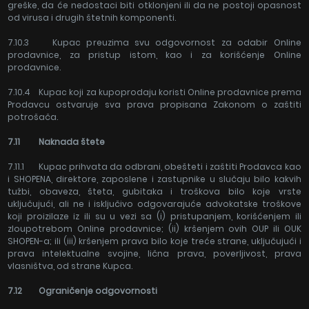
greške, da će nedostaci biti otklonjeni ili da ne postoji opasnost
od virusa i drugih štetnih komponenti.
7.10.3 Kupac preuzima svu odgovornost za odabir Online
prodavnice, za pristup istom, kao i za korišćenje Online
prodavnice.
7.10.4 Kupac koji za kupoprodaju koristi Online prodavnice prema
Prodavcu ostvaruje sva prava propisana Zakonom o zaštiti
potrošača.
7.11 Naknada š
tete
7.11.1 Kupac prihvata da odbrani, obešteti i zaštiti Prodavca kao
i SHOPENA, direktore, zaposlene i zastupnike u slučaju bilo kakvih
tužbi, obaveza, šteta, gubitaka i troškova bilo koje vrste
uključujući, ali ne i isključivo odgovarajuće advokatske troškove
koji proizilaze iz ili su u vezi sa (i) pristupanjem, korišćenjem ili
zloupotrebom Online prodavnice; (ii) kršenjem ovih OUP ili OUK
SHOPEN-a; ili (iii) kršenjem prava bilo koje treće strane, uključujući i
prava intelektualne svojine, lična prava, poverljivost, prava
vlasništva, od strane Kupca.
7.12 Ograničenje odgovornosti