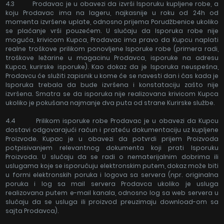
4.3 Prodavac je u obavezi da izvrši Isporuku kupljene robe, a
koju Prodavac ima na lageru, najkasnije u roku od 24h od
momenta izvršene uplate, odnosno prijema Porudžbenice ukoliko
se plaćanje vrši pouzećem. U slučaju da Isporuka robe nije
moguća, krivicom Kupca, Prodavac ima pravo da Kupcu naplati
realne troškove prilikom ponovljene Isporuke robe (primera radi,
troškove ležarine u magacinu Prodavca, isporuke na adresu
Kupca, kurirske isporuke). Kao dokaz da je Isporuka neuspešna,
Prodavcu će služiti zapisnik u kome će se navesti dan i čas kada je
Isporuka trebala da bude izvršena i konstataciju zašto nije
izvršena. Smatra se da isporuka nije realizovana krivicom Kupca
ukoliko je pokušana najmanje dva puta od strane Kurirske službe.
4.4 Prilikom isporuke robe Prodavac je u obavezi da Kupcu
dostavi odgovarajući račun i prateću dokumentaciju uz kupljene
Proizvode. Kupac je u obavezi da potvrdi prijem Proizvoda
potpisivanjem relevantnog dokumenta koji prati Isporuku
Proizvoda. U slučaju da se radi o nematerijalnim dobrima ili
uslugama koje se isporučuju elektronskim putem, dokaz može biti
u formi elektronskih poruka i logova sa servera (npr. originalna
poruka i log sa mail servera Prodavca ukoliko je usluga
realizovana putem e-mail kanala, odnosno log sa web servera u
slučaju da se usluga ili proizvod preuzimaju download-om sa
sajta Prodavca).