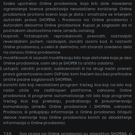
Svaka upotreba Online prodavnice, koja krši dole navedena
ograničenja licence predstavlja neovlašćeno korišćenje Online
prodavnice protivno licenci koja je data i smatraće se kršenjem
autorskih prava SHOPENA i Prodavca na Online prodavnici i
Autorskim delovima Online prodavnice. Kupac je saglasan da ni
pod kakvim okolnostima neće, između ostalog:
kopirati, fotokopirati, reprodukovati, prevoditi, sastavljati
reverzibilnim putem, razdvajati, izvoditi izvorni kod, ili rastaviti
Online prodavnicu, u celini ili delimično, niti stvarati izvedena dela
na osnovu Online prodavnice.
modifikovati ili izazvati modifikaciju bilo koje datoteke koja je deo
Online prodavnice, osim ako je SHOPEN to izričito odobrio;
ustupiti, založiti, prodati, sublicencirati ili na drugi način preneti
prava garantovana ovim OUP bilo kom trećem licu bez prethodne
izričite pisane saglasnosti SHOPENA;
koristiti bilo koji neovlašćeni program trećeg lica koji na bilo koji
način utiče na radShopen platforme, odnosno Online
prodavnice, ili programe automatizacije, niti bilo koje programe
trećeg lica koji prekidaju, podražavaju ili preusmeravaju
komunikaciju između Online prodavnice i SHOPENA, odnosno
Prodavca, ili prikupljaju informacije o Online prodavnici čitajući
delove memorije koju Online prodavnica koristi za skladištenje
informacija o Online prodavnici.
7.3.6 Sva prava na Online prodavnici su vlasništvo SHOPENA, a