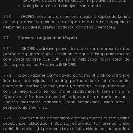
SHOPEN-u, će se smatrati dospelim i plativim u celosti; i
Nalog Kupca će biti uklonjen sa interneta.
7.6.5 SHOPEN može privremeno onemogućiti Kupca da koristi
Online prodavnicu u slučaju da Kupac ima bilo koju dospelu a
neizmirenu obavezu prema Prodavcu, odnosno Operatoru.
7.7 Obaveze i odgovornosti Kupca
7.7.1 SHOPEN zadržava pravo da, u bilo kom momentu i bez
prethodnog upozorenja, ukine ili onemogući pristup Nalozima za
koje utvrdi da krše ove OUP ili su na neki drugi način štetni za
Online prodavnicu, Prodavca ili SHOPEN.
7.7.2 Kupac razume da Prodavac, odnosno SHOPEN koristi treća
lica kao dobavljače i hosting partnere kako bi obezbedio
neophodni hardver, softver, mrežu, memoriju i drugu tehnologiju
koja je neophodna za rad Online prodavnice. U tom smislu, ni
Operator ni Prodavac neće biti odgovorni za nefunkcionisanje
Shopen platforme, odnosno Online prodavnice, usled radnji i
propuštanja trećih lica.
7.7.3 Kupac razume da tehnička obrada i prenos putem Online
prodavnice, uključujući i Sadržaj, obuhvata (a) prenos preko
različitih mreža; i (b) promene kako bi bili u skladu sa i prilagođeni