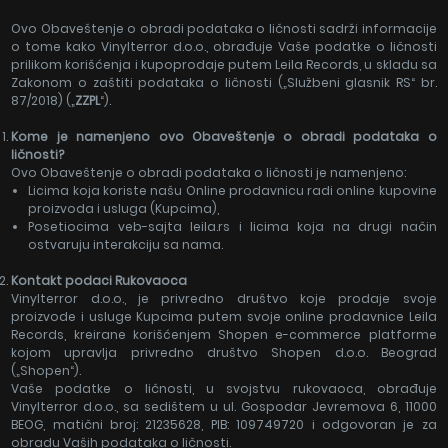
Ovo Obaveštenje o obradi podataka o ličnosti sadrži informacije
o tome kako Vinylterror d.o.o., obrađuje Vaše podatke o ličnosti
prilikom korišćenja i kupoprodaje putem Leila Records, u skladu sa
Zakonom o zaštiti podataka o ličnosti („Službeni glasnik RS“ br.
87/2018) („
ZZPL
“).
Kome je namenjeno ovo Obaveštenje o obradi podataka o
ličnosti?
Ovo Obaveštenje o obradi podataka o ličnosti je namenjeno:
Licima koja koriste našu Online prodavnicu radi online kupovine
proizvoda i usluga (Kupcima),
Posetiocima veb-sajta leila.rs i licima koja na drugi način
ostvaruju interakciju sa nama.
Kontakt podaci Rukovaoca
Vinylterror d.o.o., je privredno društvo koje prodaje svoje
proizvode i usluge Kupcima putem svoje online prodavnice Leila
Records, kreirane korišćenjem Shopen e-commerce platforme
kojom upravlja privredno društvo Shopen d.o.o. Beograd
(„Shopen“).
Vaše podatke o ličnosti, u svojstvu rukovaoca, obrađuje
Vinylterror d.o.o., sa sedištem u ul. Gospodar Jevremova 6, 11000
BEOG, matični broj: 21235628, PIB: 109749720 i odgovoran je za
obradu Vaših podataka o ličnosti.