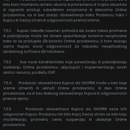
bilo kom momentu izmeni, ažurira ili privremeno ili trajno obustavi
ili ograniči pristup određenim svojstvima ili delovima Online
prodavnice, sa ili bez slanja obaveštenja kako Prodavcu tako i
Kupcu ili trećoj strani ili odgovornosti prema istima.
7.5.2 Kupac takođe razume i prihvata da svaka takva promena
ili poboljšanje može da izmeni specifikacije sistema neophodne
kako bi se pristupilo i/ili koristio Online prodavnicu. U tom slučaju
samo Kupac snosi odgovornost za nabavku neophodnog
dodatnog softvera i/ili hardvera.
7.5.3 Sve nove karakteristike koje povećavaju ili poboljšavaju
sadašnju Online prodavnicu uključujući i implementaciju novih
alata i resursa, podležu OUP.
7.5.4 Prodavac obaveštava Kupca da SHOPEN može u bilo koje
vreme izmeniti ili ukinuti Online prodavnicu, ili deo Online
prodavnice, sa ili bez ikakvog obaveštenja Kupca ili odgovornosti
prema njemu.
7.5.5 Prodavac obaveštava Kupca da SHOPEN neće biti
odgovoran Kupcu, Prodavcu niti bilo kojoj trećoj strani za bilo koju
modifikaciju, promenu cene, suspenziju ili ukidanje Online
prodavnice.