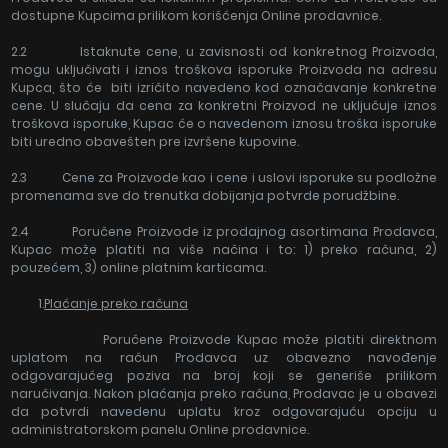
dostupne Kupcima prilikom korišćenja Online prodavnice.
2.2 Istaknute cene, u zavisnosti od konkretnog Proizvoda,
mogu uključivati i iznos troškova isporuke Proizvoda na adresu
Kupca, što će biti izričito navedeno kod označavanje konkretne
cene. U slučaju da cena za konkretni Proizvod ne uključuje iznos
troškova isporuke, Kupac će o navedenom iznosu troška isporuke
biti uredno obavešten pre izvršene kupovine.
2.3 Cene za Proizvode kao i cene i uslovi isporuke su podložne
promenama sve do trenutka dobijanja potvrde porudžbine.
2.4 Poručene Proizvode iz prodajnog asortimana Prodavca,
Kupac može platiti na više načina i to: 1) preko računa, 2)
pouzećem, 3) online platnim karticama.
1.
Plaćanje preko rač
una
Poručene Proizvode Kupac može platiti direktnom
uplatom na račun Prodavca uz obavezno navođenje
odgovarajućeg poziva na broj koji se generiše prilikom
naručivanja. Nakon plaćanja preko računa, Prodavac je u obavezi
da potvrdi navedenu uplatu kroz odgovarajuću opciju u
administratorskom panelu Online prodavnice.