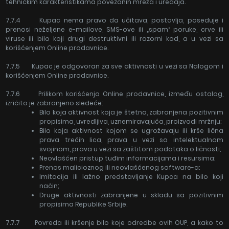
tehničkim karakteristikama povezanih mreža i uređaja.
7.7.4 Kupac nema pravo da učitava, postavlja, poseduje i
prenosi neželjene e-mailove, SMS-ove ili „spam“ poruke, crve ili
viruse ili bilo koji drugi destruktivni ili razorni kod, a u vezi sa
korišćenjem Online prodavnice.
7.7.5 Kupac je odgovoran za sve aktivnosti u vezi sa Nalogom i
korišćenjem Online prodavnice.
7.7.6 Prilikom korišćenja Online prodavnice, između ostalog,
izričito je zabranjeno sledeće:
Bilo koja aktivnost koja je štetna, zabranjena pozitivnim
propisima, uvredljiva, uznemiravajuća, proizvodi mržnju;
Bilo koja aktivnost kojom se ugrožavaju ili krše lična
prava trećih lica, prava u vezi sa intelektualnom
svojinom, prava u vezi sa zaštitom podataka o ličnosti;
Neovlašćen pristup tuđim informacijama i resursima;
Prenos malicioznog ili neovlašćenog software-a;
Imitacija ili lažno predstavljanje Kupca na bilo koji
način;
Druge aktivnosti zabranjene u skladu sa pozitivnim
propisima Republike Srbije.
7.7.7 Povreda ili kršenje bilo koje odredbe ovih OUP, a kako to