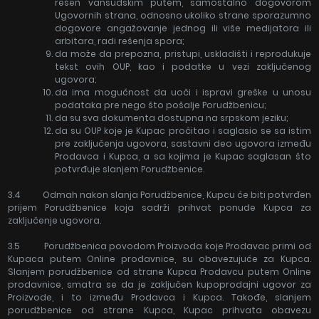
rešen vansudskim putem, samostalno dogovorom
Ugovornih strana, odnosno ukoliko strane sporazumno
dogovore angažovanje jednog ili više medijatora ili
arbitara, radi rešenja spora;
da može da prepozna, pristupi, uskladišti i reprodukuje
tekst ovih OUP, kao i podatke u vezi zaključenog
ugovora;
da ima mogućnost da uoči i ispravi greške u unosu
podataka pre nego što pošalje Porudžbenicu;
da su sva dokumenta dostupna na srpskom jeziku;
da su OUP koje je Kupac pročitao i saglasio se sa istim
pre zaključenja ugovora, sastavni deo ugovora između
Prodavca i Kupca, a sa kojima je Kupac saglasan što
potvrđuje slanjem Porudžbenice.
3.4 Odmah nakon slanja Porudžbenice, Kupcu će biti potvrđen
prijem Porudžbenice koja sadrži prihvat ponude Kupca za
zaključenje ugovora.
3.5 Porudžbenica povodom Proizvoda koje Prodavac primi od
Kupaca putem Online prodavnice, su obavezujuće za Kupca.
Slanjem porudžbenice od strane Kupca Prodavcu putem Online
prodavnice, smatra se da je zaključen kupoprodajni ugovor za
Proizvode, i to između Prodavca i Kupca. Takođe, slanjem
porudžbenice od strane Kupca, Kupac prihvata obavezu