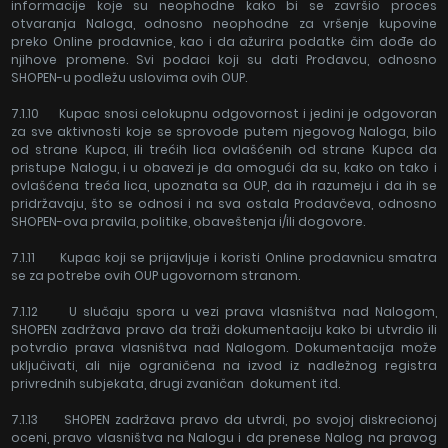
informacije koje su neophodne kako bi se završio proces
otvaranja Naloga, odnosno neophodne za vršenje kupovine
preko Online prodavnice, kao i da ažurira podatke čim dođe do
njihove promene. Svi podaci koji su dati Prodavcu, odnosno
SHOPEN-u podležu uslovima ovih OUP.
7.1.10 Kupac snosi celokupnu odgovornost i jedini je odgovoran
za sve aktivnosti koje se sprovode putem njegovog Naloga, bilo
od strane Kupca, ili trećih lica ovlašćenih od strane Kupca da
pristupe Nalogu, i u obavezi je da omogući da su, kako on tako i
ovlašćena treća lica, upoznata sa OUP, da ih razumeju i da ih se
pridržavaju, što se odnosi i na sva ostala Prodavčeva, odnosno
SHOPEN-ova pravila, politike, obaveštenja i/ili dogovore.
7.1.11 Kupac koji se prijavljuje i koristi Online prodavnicu smatra
se za potrebe ovih OUP ugovornom stranom.
7.1.12 U slučaju spora u vezi prava vlasništva nad Nalogom,
SHOPEN zadržava pravo da traži dokumentaciju kako bi utvrdio ili
potvrdio prava vlasništva nad Nalogom. Dokumentacija može
uključivati, ali nije ograničena na izvod iz nadležnog registra
privrednih subjekata, drugi zvaničan dokument itd.
7.1.13 SHOPEN zadržava pravo da utvrdi, po svojoj diskrecionoj
oceni, pravo vlasništva na Nalogu i da prenese Nalog na pravog