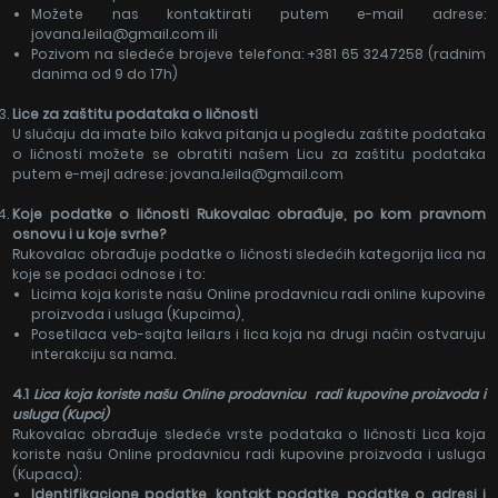
Možete nas kontaktirati putem e-mail adrese:
jovana.leila@gmail.com ili
Pozivom na sledeće brojeve telefona: +381 65 3247258 (radnim
danima od 9 do 17h)
Lice za zaštitu podataka o ličnosti
U slučaju da imate bilo kakva pitanja u pogledu zaštite podataka
o ličnosti možete se obratiti našem Licu za zaštitu podataka
putem e-mejl adrese: jovana.leila@gmail.com
Koje podatke o ličnosti Rukovalac obrađuje, po kom pravnom
osnovu i u koje svrhe?
Rukovalac obrađuje podatke o ličnosti sledećih kategorija lica na
koje se podaci odnose i to:
Licima koja koriste našu Online prodavnicu radi online kupovine
proizvoda i usluga (Kupcima),
Posetilaca veb-sajta leila.rs i lica koja na drugi način ostvaruju
interakciju sa nama.
4.1
Lica koja koriste našu Online prodavnicu
radi kupovine proizvoda i
usluga (Kupci)
Rukovalac obrađuje sledeće vrste podataka o ličnosti Lica koja
koriste našu Online prodavnicu radi kupovine proizvoda i usluga
(Kupaca):
Identifikacione podatke, kontakt podatke, podatke o adresi i