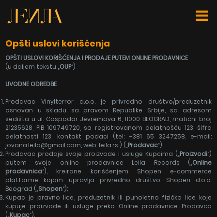
Opšti uslovi korišćenja
OPŠTI USLOVI KORIŠĆ
ENJA I PRODAJE PUTEM ONLINE PRODAVNICE
(u daljem tekstu „
OUP
“)
UVODNE ODREDBE
Prodavac Vinylterror d.o.o. je privredno društvo/preduzetnik
osnovan u skladu sa pravom Republike Srbije, sa adresom
sedišta u ul. Gospodar Jevremova 6, 11000 BEOGRAD, matični broj
21235628, PIB 109749720, sa registrovanom delatnošću 123, šifra
delatnosti 123, kontakt podaci (tel: +381 65 3247258, e-mail:
jovana.leila@gmail.com, web: leila.rs ) („
Prodavac
“)
Prodavac prodaje svoje proizvode i usluge Kupcima („
Proizvodi
“)
putem svoje online prodavnice Leila Records („
Online
prodavnica
“), kreirane korišćenjem Shopen e-commerce
platforme kojom upravlja privredno društvo Shopen d.o.o.
Beograd („
Shopen
“);
Kupac je pravno lice, preduzetnik ili punoletno fizičko lice koje
kupuje proizvode ili usluge preko Online prodavnice Prodavca
(„
Kupac
“).