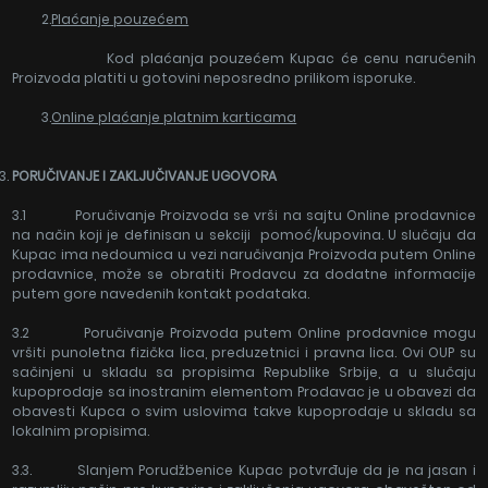
2.
Plaćanje pouzećem
Kod plaćanja pouzećem Kupac će cenu naručenih
Proizvoda platiti u gotovini neposredno prilikom isporuke.
3.
Online pla
ćanje platnim karticama
PORUČIVANJE I ZAKLJUČIVANJE UGOVORA
3.1 Poručivanje Proizvoda se vrši na sajtu Online prodavnice
na način koji je definisan u sekciji pomoć/kupovina. U slučaju da
Kupac ima nedoumica u vezi naručivanja Proizvoda putem Online
prodavnice, može se obratiti Prodavcu za dodatne informacije
putem gore navedenih kontakt podataka.
3.2 Poručivanje Proizvoda putem Online prodavnice mogu
vršiti punoletna fizička lica, preduzetnici i pravna lica. Ovi OUP su
sačinjeni u skladu sa propisima Republike Srbije, a u slučaju
kupoprodaje sa inostranim elementom Prodavac je u obavezi da
obavesti Kupca o svim uslovima takve kupoprodaje u skladu sa
lokalnim propisima.
3.3. Slanjem Porudžbenice Kupac potvrđuje da je na jasan i