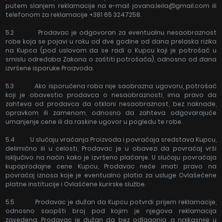
putem slanjem reklamacije na e-mail jovana.leila@gmail.com ili
telefonom za reklamacije +381 65 3247258.
5.2 Prodavac je odgovoran za eventualnu nesaobraznost
robe koja se pojavi u roku od dve godine od dana prelaska rizika
na Kupca (pod uslovom da se radi o Kupcu koji je potrošač u
smislu odredaba Zakona o zaštiti potrošača), odnosno od dana
izvršene isporuke Proizvoda.
5.3 Ako isporučena roba nije saobrazna ugovoru, potrošač
koji je obavestio prodavca o nesaobraznosti, ima pravo da
zahteva od prodavca da otkloni nesaobraznost, bez naknade,
opravkom ili zamenom, odnosno da zahteva odgovarajuće
umanjenje cene ili da raskine ugovor u pogledu te robe.
5.4 U slučaju vraćanja Proizvoda i povraćaja sredstava Kupcu,
delimično ili u celosti, Prodavac je u obavezi da povraćaj vrši
isključivo na način kako je izvršeno plaćanje. U slučaju povraćaja
kupoprodajne cene Kupcu, Prodavac neće imati pravo na
povraćaj iznosa koje je eventualno platio za usluge Ovlašećene
platne institucije i Ovlašćene kurirske službe.
5.5 Prodavac je dužan da Kupcu potvrdi prijem reklamacije,
odnosno saopšti broj pod kojim je njegova reklamacija
zavedena. Prodavac je dužan da bez odlaganja, a najkasnije u