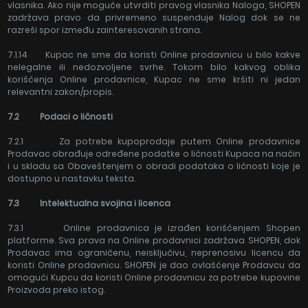
vlasnika. Ako nije moguće utvrditi pravog vlasnika Naloga, SHOPEN
zadržava pravo da privremeno suspenduje Nalog dok se ne
razreši spor između zainteresovanih strana.
7.1.14 Kupac ne sme da koristi Online prodavnicu u bilo kakve
nelegalne ili nedozvoljene svrhe. Tokom bilo kakvog oblika
korišćenja Online prodavnice, Kupac ne sme kršiti ni jedan
relevantni zakon/propis.
7.2 Podaci o ličnosti
7.2.1 Za potrebe kupoprodaje putem Online prodavnice
Prodavac obrađuje određene podatke o ličnosti Kupaca na način
i u skladu sa Obaveštenjem o obradi podataka o ličnosti koje je
dostupno u nastavku teksta.
7.3 Intelektualna svojina i licenca
7.3.1 Online prodavnica je izrađen korišćenjem Shopen
platforme. Sva prava na Online prodavnici zadržava SHOPEN, dok
Prodavac ima ograničenu, neisključivu, neprenosivu licencu da
koristi Online prodavnicu. SHOPEN je dao ovlašćenje Prodavcu da
omogući Kupcu da koristi Online prodavnicu za potrebe kupovine
Proizvoda preko istog.