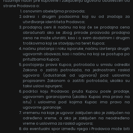
razumljiv način pre kupovine i zaključenja ugovora obavešten od
strane Prodavca o:
osnovnim obeležjima proizvoda;
adresi i drugim podacima koji su od značaja za
utvrđivanje identiteta Prodavca;
prodajnoj ceni ili načinu na koji će se prodajna cena
obračunati ako se zbog prirode proizvoda prodajna
cena ne može utvrditi, kao i o svim dodatnim i drugim
troškovima koji se stavljaju na teret Kupca;
načinu plaćanja i roku isporuke, načinu izvršenja drugih
ugovornih obaveza, kao i načinu na koji se postupa po
pritužbama Kupca;
postojanju prava Kupca, potrošača u smislu odredbi
Zakona o zaštiti potrošača, na jednostrani raskid
ugovora (odustanak od ugovora) pod uslovima
propisanim Zakonom o zaštiti potrošača, ukoliko su
takvi uslovi ispunjeni;
podršci koju Prodavac pruža Kupcu posle prodaje,
ugovornim garancijama (ukoliko Kupac ima pravo na
istu) i uslovima pod kojima Kupac ima pravo na
ugovorne garancije;
vremenu na koje je ugovor zaključen ako je zaključen na
određeno vreme, a ako je zaključen na neodređeno
vreme o uslovima za raskid ugovora;
da eventualni spor između njega i Prodavca može biti