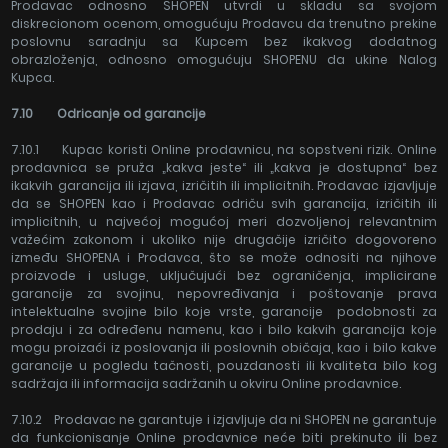
Prodavac odnosno SHOPEN utvrdi u skladu sa svojom
diskrecionom ocenom, omogućuju Prodavcu da trenutno prekine
poslovnu saradnju sa Kupcem bez ikakvog dodatnog
obrazloženja, odnosno omogućuju SHOPENU da ukine Nalog
Kupca.
7.10 Odricanje od garancije
7.10.1 Kupac koristi Online prodavnicu, na sopstveni rizik. Online
prodavnica se pruža „kakva jeste“ ili „kakva je dostupna“ bez
ikakvih garancija ili izjava, izričitih ili implicitnih. Prodavac izjavljuje
da se SHOPEN kao i Prodavac odriču svih garancija, izričitih ili
implicitnih, u najvećoj mogućoj meri dozvoljenoj relevantnim
važećim zakonom i ukoliko nije drugačije izričito dogovoreno
između SHOPENA i Prodavca, što se može odnositi na njihove
proizvode i usluge, uključujući bez ograničenja, implicirane
garancije za svojinu, nepovređivanja i poštovanje prava
intelektualne svojine bilo koje vrste, garancije podobnosti za
prodaju i za određenu namenu, kao i bilo kakvih garancija koje
mogu proizaći iz poslovanja ili poslovnih običaja, kao i bilo kakve
garancije u pogledu tačnosti, pouzdanosti ili kvaliteta bilo kog
sadržaja ili informacija sadržanih u okviru Online prodavnice.
7.10.2 Prodavac ne garantuje i izjavljuje da ni SHOPEN ne garantuje
da funkcionisanje Online prodavnice neće biti prekinuto ili bez