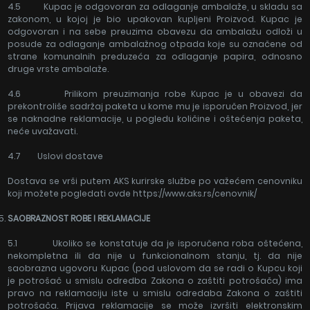
4.5 Kupac je odgovoran za odlaganje ambalaže, u skladu sa
zakonom, u kojoj je bio upakovan kupljeni Proizvod. Kupac je
odgovoran i na sebe preuzima obavezu da ambalažu odloži u
posude za odlaganje ambalažnog otpada koje su označene od
strane komunalnih preduzeća za odlaganje papira, odnosno
druge vrste ambalaže.
4.6 Prilikom preuzimanja robe Kupac je u obavezi da
prekontroliše sadržaj paketa u kome mu je isporučen Proizvod, jer
se naknadne reklamacije, u pogledu količine i oštećenja paketa,
neće uvažavati.
4.7 Uslovi dostave
Dostava se vrši putem AKS kurirske službe po važećem cenovniku
koji možete pogledati ovde https://www.aks.rs/cenovnik/
SAOBRAZNOST ROBE I REKLAMACIJE
5.1 Ukoliko se konstatuje da je isporučena roba oštećena,
nekompletna ili da nije u funkcionalnom stanju, tj. da nije
saobrazna ugovoru Kupac (pod uslovom da se radi o Kupcu koji
je potrošač u smislu odredba Zakona o zaštiti potrošača) ima
pravo na reklamaciju iste u smislu odredaba Zakona o zaštiti
potrošača. Prijava reklamacije se može izvršiti elektronskim