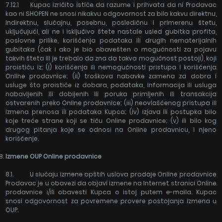
7.12.1 Kupac izričito ističe da razume i prihvata da ni Prodavac
kao ni SHOPEN ne snosi nikakvu odgovornost za bilo kakvu direktnu,
indirektnu, slučajnu, posebnu, posledičnu i primerenu štetu,
uključujući, ali ne i isključivo štete nastale usled gubitka profita,
poslovne prilike, korišćenja podataka ili drugih nematerijalnih
gubitaka (čak i ako je bio obavešten o mogućnosti za pojavu
takvih šteta ili je trebalo da zna da takva mogućnost postoji), koji
proističu iz: (i) korišćenja ili nemogućnosti pristupa i korišćenja
Online prodavnice; (ii) troškova nabavke zamena za dobra i
usluge što proističe iz dobara, podataka, informacija ili usluga
nabavljenih ili dobijenih ili poruka primljenih ili transakcija
ostvarenih preko Online prodavnice; (iii) neovlašćenog pristupa ili
izmena prenosa ili podataka Kupca; (iv) izjava ili postupka bilo
koje treće strane koji se tiču Online prodavnice; (v) ili bilo kog
drugog pitanja koje se odnosi na Online prodavnicu, i njeno
korišćenje.
Izmene OUP Online prodavnice
8.1. U slučaju izmene opštih uslova prodaje Online prodavnice
Prodavac je u obavezi da objavi izmene na Internet stranici Online
prodavnice i/ili obavesti Kupca o istoj putem e-maila. Kupac
snosi odgovornost za povremene provere postojanja izmena u
OUP.