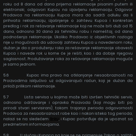
roku od 8 dana od dana prijema reklamacije pisanim putem ili
elektronski, odgovori Kupcu na izjavljenu reklamaciju. Odgovor
Prodavca na reklamaciju Kupca mora da sadrži odluku da li
prihvata reklamaciju, izjašnjenje o zahtevu Kupca i konkretan
predlog i rok za rešavanje reklamacije koji ne može biti duži od 15
dana, odnosno 30 dana za tehničku robu i nameštaj, od dana
podnošenja reklamacije. Ukoliko Prodavac iz objektivnih razloga
nije u mogućnosti da udovolji zahtevu Kupca u navedenom roku,
dužan je da o produženju roka za rešavanje reklamacije obavesti
Kupca i navede rok u kome će je rešiti, kao i da dobije njegovu
saglasnost. Produžavanje roka za rešavanje reklamacija moguće
je samo jednom.
5.6 Kupac ima pravo na otklanjanje nesaobraznosti na
Proizvodima isključivo uz odgovarajući račun, koji je dužan da
priloži prilikom reklamacije.
5.7 Lista servisa u kojima može biti izvršen tehnički servis,
odnosno održavanje i opravka Proizvoda (koji mogu biti po
prirodi stvari servisirani), tokom trajanja perioda odgovornosti
Prodavca za nesaobraznost robe kao i nakon isteka tog perioda,
nalazi se na sledećem
linku
, i Kupac potvrđuje da je upoznat sa
predmetnim informacijama.
5.8 U slučaju Kupaca na koje se ne primenjuje Zakon o zaštiti