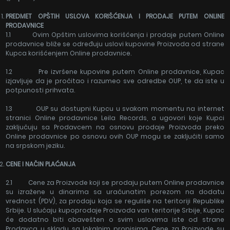
PREDMET OPŠTIH USLOVA KORIŠĆ
ENJA I PRODAJE PUTEM ONLINE
PRODAVNICE
1.1 Ovim Opštim uslovima korišćenja i prodaje putem Online
prodavnice bliže se određuju uslovi kupovine Proizvoda od strane
Kupca korišćenjem Online prodavnice.
1.2 Pre izvršene kupovine putem Online prodavnice, Kupac
izjavljuje da je pročitao i razumeo sve odredbe OUP, te da iste u
potpunosti prihvata.
1.3 OUP su dostupni Kupcu u svakom momentu na internet
stranici Online prodavnice Leila Records, a ugovori koje Kupci
zaključuju sa Prodavcem na osnovu prodaje Proizvoda preko
Online prodavnice po osnovu ovih OUP mogu se zaključiti samo
na srpskom jeziku.
CENE I NA
ČIN PLAĆANJA
2.1 Cene za Proizvode koji se prodaju putem Online prodavnice
su izražene u dinarima sa uračunatim porezom na dodatu
vrednost (PDV), za prodaju koja se reguliše na teritoriji Republike
Srbije. U slučaju kupoprodaje Proizvoda van teritorije Srbije, Kupac
će dodatno biti obavešten o svim uslovima iste od strane
Prodavca u skladu sa lokalnim propisima. Cene za Proizvode su