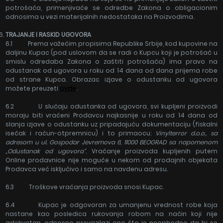
potrošača, primenjivaće se odredbe Zakona o obligacionim
odnosima u vezi materijalnih nedostataka na Proizvodima.
TRAJANJE I RASKID UGOVORA
6.1 Prema važećim propisima Republike Srbije, kod kupovine na
daljinu Kupac (pod uslovom da se radi o Kupcu koji je potrošač u
smislu odredaba Zakona o zaštiti potrošača) ima pravo na
odustanak od ugovora u roku od 14 dana od dana prijema robe
od strane Kupca. Obrazac izjave o odustanku od ugovora
možete preuzeti
ovde
.
6.2 U slučaju odustanka od ugovora, svi kupljeni proizvodi
moraju biti vraćeni Prodavcu najkasnije u roku od 14 dana od
slanja izjave o odustanku uz pripadajuću dokumentaciju (fiskalni
isečak i račun-otpremnicu) i to primaocu:
Vinylterror d.o.o., sa
adresom u ul. Gospodar Jevremova 6, 11000 BEOGRAD sa napomenom
„Odustanak od ugovora“
. Vraćanje proizvoda kupljenih putem
Online prodavnice nije moguće u nekom od prodajnih objekata
Prodavca već isključivo i samo na navdenu adresu.
6.3 Troškove vraćanja proizvoda snosi Kupac.
6.4 Kupac je odgovoran za umanjenu vrednost robe koja
nastane kao posledica rukovanja robom na način koji nije
adekvatan, odnosno prevazilazi ono što je neophodno da bi se