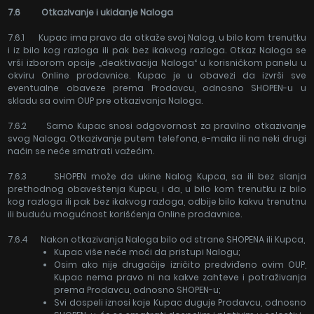
7.6 Otkazivanje i ukidanje Naloga
7.6.1 Kupac ima pravo da otkaže svoj Nalog, u bilo kom trenutku
i iz bilo kog razloga ili pak bez ikakvog razloga. Otkaz Naloga se
vrši izborom opcije „deaktivacija Naloga“ u korisničkom panelu u
okviru Online prodavnice. Kupac je u obavezi da izvrši sve
eventualne obaveze prema Prodavcu, odnosno SHOPEN-u u
skladu sa ovim OUP pre otkazivanja Naloga.
7.6.2 Samo Kupac snosi odgovornost za pravilno otkazivanje
svog Naloga. Otkazivanje putem telefona, e-maila ili na neki drugi
način se neće smatrati važećim.
7.6.3 SHOPEN može da ukine Nalog Kupca, sa ili bez slanja
prethodnog obaveštenja Kupcu, i da, u bilo kom trenutku iz bilo
kog razloga ili pak bez ikakvog razloga, odbije bilo kakvu trenutnu
ili buduću mogućnost korišćenja Online prodavnice.
7.6.4 Nakon otkazivanja Naloga bilo od strane SHOPENA ili Kupca,
Kupac više neće moći da pristupi Nalogu;
Osim ako nije drugačije izričito predviđeno ovim OUP,
Kupac nema pravo ni na kakve zahteve i potraživanja
prema Prodavcu, odnosno SHOPEN-u;
Svi dospeli iznosi koje Kupac duguje Prodavcu, odnosno