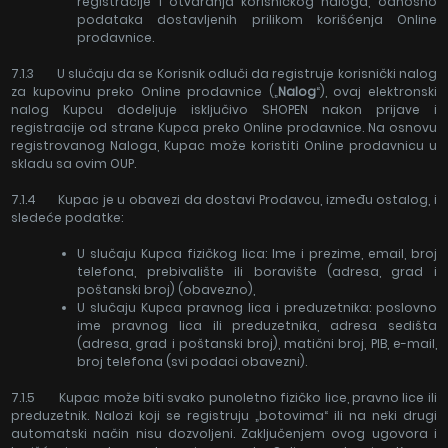
registracije i otvaranja korisničkog naloga, odnosno
podataka dostavljenih prilikom korišćenja Online
prodavnice.
7.1.3 U slučaju da se Korisnik odluči da registruje korisnički nalog
za kupovinu preko Online prodavnice („
Nalog
“), ovaj elektronski
nalog Kupcu dodeljuje isključivo SHOPEN nakon prijave i
registracije od strane Kupca preko Online prodavnice. Na osnovu
registrovanog Naloga, Kupac može koristiti Online prodavnicu u
skladu sa ovim OUP.
7.1.4 Kupac je u obavezi da dostavi Prodavcu, između ostalog, i
sledeće podatke:
U slučaju Kupca fizičkog lica: Ime i prezime, email, broj
telefona, prebivalište ili boravište (adresa, grad i
poštanski broj) (obavezno),
U slučaju Kupca pravnog lica i preduzetnika: poslovno
ime pravnog lica ili preduzetnika, adresa sedišta
(adresa, grad i poštanski broj), matični broj, PIB, e-mail,
broj telefona (svi podaci obavezni).
7.1.5 Kupac može biti svako punoletno fizičko lice, pravno lice ili
preduzetnik. Nalozi koji se registruju „botovima“ ili na neki drugi
automatski način nisu dozvoljeni. Zaključenjem ovog ugovora i