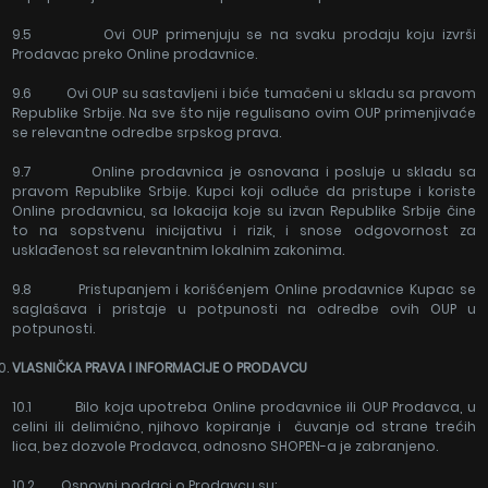
9.5 Ovi OUP primenjuju se na svaku prodaju koju izvrši
Prodavac preko Online prodavnice.
9.6 Ovi OUP su sastavljeni i biće tumačeni u skladu sa pravom
Republike Srbije. Na sve što nije regulisano ovim OUP primenjivaće
se relevantne odredbe srpskog prava.
9.7 Online prodavnica je osnovana i posluje u skladu sa
pravom Republike Srbije. Kupci koji odluče da pristupe i koriste
Online prodavnicu, sa lokacija koje su izvan Republike Srbije čine
to na sopstvenu inicijativu i rizik, i snose odgovornost za
usklađenost sa relevantnim lokalnim zakonima.
9.8 Pristupanjem i korišćenjem Online prodavnice Kupac se
saglašava i pristaje u potpunosti na odredbe ovih OUP u
potpunosti.
VLASNIČ
KA PRAVA I INFORMACIJE O PRODAVCU
10.1 Bilo koja upotreba Online prodavnice ili OUP Prodavca, u
celini ili delimično, njihovo kopiranje i čuvanje od strane trećih
lica, bez dozvole Prodavca, odnosno SHOPEN-a je zabranjeno.
10.2 Osnovni podaci o Prodavcu su: