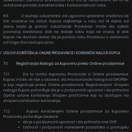
ustanovili priroda, karakteristike i funkcionalnost robe.
6.5 U slučaju odustanka od ugovora uplaćena sredstva će
biti vraćena na račun Kupca najkasnije u roku od 14 dana od
dana kada je primio odustanak. Prodavac može da odloži
povraćaj sredstava dok ne dobije robu koja se vraća, ili dok
Kupac ne dostavi dokaz da je poslao robu Prodavcu u zavisnosti
od toga šta nastupa prvo.
USLOVI KORIŠĆENJA ONLINE PRODAVNICE I KORISNIČKI NALOZI KUPCA
7.1 Registracija Naloga za kupovinu preko Online prodavnice
7.1.1 Da bi izvršio kupovinu Proizvoda iz Online prodavnice,
Kupac može, ali nije u obavezi, da ima korisnički nalog kod SHOPEN-
a koji registruje preko Online prodavnice. Registracijom Shopen
naloga Kupac potvrđuje da je u potpunosti upoznat i da prihvata
Opšte uslove korišćenja Shopen platforme koji su dostupni na
shopen.com/uslovi-koriscenja.
7.1.2 Kupac korišćenjem Online prodavnice za kupovinu
Proizvoda, potvrđuje sledeće:
da je u potpunosti upoznat i da prihvata ove OUP,
tačnost i potpunost navedenih podataka u postupku