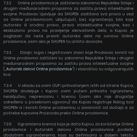
7.3.2 Online prodavnica je zaštićena zakonima Republike Srbije i
drugim međunarodnim propisima za zaštitu prava intelektualne
svojine. Prodavac izjavljuje da SHOPEN zadržava sva prava u vezi
sa Online prodavnicom, uključujući, bez ograničenja, bilo koje
autorsko ili srodno pravo, pravo intelektualne svojine, kao i
ekskluzivno pravo na pravljenje derivativnih dela, a Kupac je
saglasan da neće praviti autorska dela na osnovu Online
prodavnice, osim ako je SHOPEN to izričito dozvolio.
7.3.3 Dizajn, logoi i registrovani znaci koje Prodavac koristi na
Online prodavnici zaštićeni su zakonima Republike Srbije i drugim
međunarodnim propisima za zaštitu prava intelektualne svojine
(„
Autorski delovi Online prodavnice
“) i vlasništvo su odgovarajućih
lica.
7.3.4 U skladu sa ovim OUP i prihvatanjem istih od strane Kupca,
SHOPEN dodeljuje i Kupac ovim putem prihvata ograničenu,
neisključivu, neprenosivu i licencu (osim ako nije drugačije
određeno u posebnom ugovoru) da Kupac registruje Nalog kod
SHOPEN-a i koristi Online prodavnicu, u zavisnosti od slučaja a za
potrebe kupovine Proizvoda preko Online prodavnice.
7.3.5 Ograničena licenca koja je data Kupcu za korišćenje Online
prodavnice i Autorskih delova Online prodavnice podleže
dodatnim ograničenjima, koja su definisana u daljem tekstu.