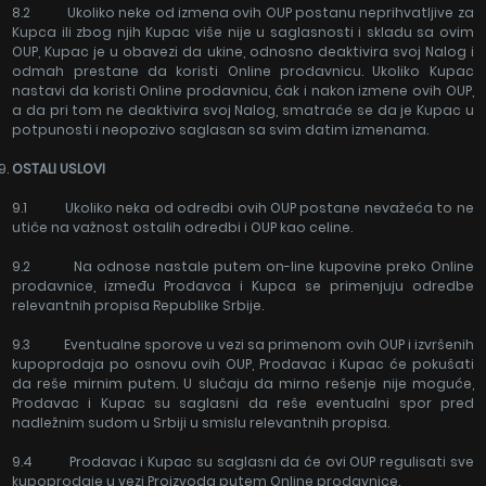
8.2 Ukoliko neke od izmena ovih OUP postanu neprihvatljive za
Kupca ili zbog njih Kupac više nije u saglasnosti i skladu sa ovim
OUP, Kupac je u obavezi da ukine, odnosno deaktivira svoj Nalog i
odmah prestane da koristi Online prodavnicu. Ukoliko Kupac
nastavi da koristi Online prodavnicu, čak i nakon izmene ovih OUP,
a da pri tom ne deaktivira svoj Nalog, smatraće se da je Kupac u
potpunosti i neopozivo saglasan sa svim datim izmenama.
OSTALI USLOVI
9.1 Ukoliko neka od odredbi ovih OUP postane nevažeća to ne
utiče na važnost ostalih odredbi i OUP kao celine.
9.2 Na odnose nastale putem on-line kupovine preko Online
prodavnice, između Prodavca i Kupca se primenjuju odredbe
relevantnih propisa Republike Srbije.
9.3 Eventualne sporove u vezi sa primenom ovih OUP i izvršenih
kupoprodaja po osnovu ovih OUP, Prodavac i Kupac će pokušati
da reše mirnim putem. U slučaju da mirno rešenje nije moguće,
Prodavac i Kupac su saglasni da reše eventualni spor pred
nadležnim sudom u Srbiji u smislu relevantnih propisa.
9.4 Prodavac i Kupac su saglasni da će ovi OUP regulisati sve
kupoprodaje u vezi Proizvoda putem Online prodavnice.