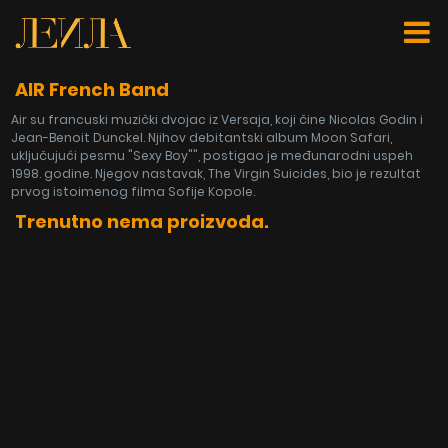
AIR French Band
Air su francuski muzički dvojac iz Versaja, koji čine Nicolas Godin i
Jean-Benoit Dunckel. Njihov debitantski album Moon Safari,
uključujući pesmu "Sexy Boy"", postigao je međunarodni uspeh
1998. godine. Njegov nastavak, The Virgin Suicides, bio je rezultat
prvog istoimenog filma Sofije Kopole.
Trenutno nema proizvoda.