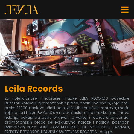
Leila Records
Za kolekcionare i ljubitelje muzike LEILA RECORDS poseduje
izuzetnu kolekciju gramofonskih ploča, novih i polovnih, koja broji
preko 12000 naslova. Vinili najrazličitijih muzičkih žanrova, među
kojima su i biseri Ex-Yu džeza, rock klasici, etno muzika, kao i nova
izdanja, čekaju da budu otkriveni. U velikoj i raznovrsnoj ponudi
gramofonskih ploča se ekskluzivno nalaze i naslovi poznatih
izdavačkih kuća SOUL JAZZ RECORDS, BBE, Mr BONGO, JAZZMAN,
FREESTYLE RECORDS, HEAVENLY SWEETNESS RECORDS i drugih.