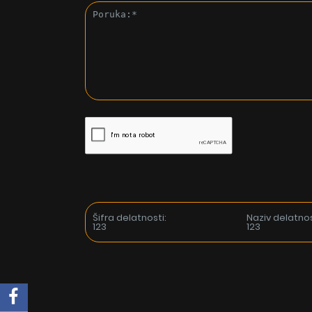
Šifra delatnosti:
Naziv delatnos
123
123