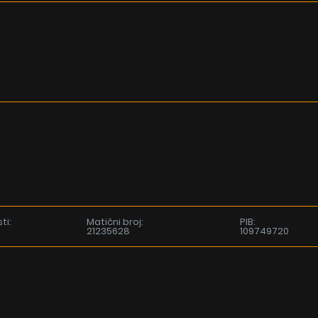
ti:
Matični broj:
PIB:
21235628
109749720